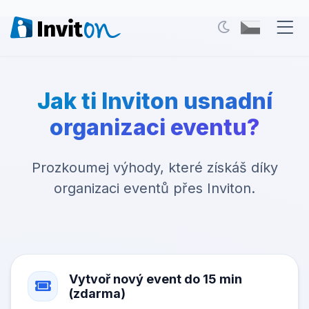
Naše služby
Jak ti Inviton usnadní
Blog
organizaci eventu?
Akce
Prozkoumej výhody, které získáš díky
FAQ
organizaci eventů přes Inviton.
Kontakt
Přepnout na tmavý režim
Vytvoř nový event do 15 min
Přihlášení
(zdarma)