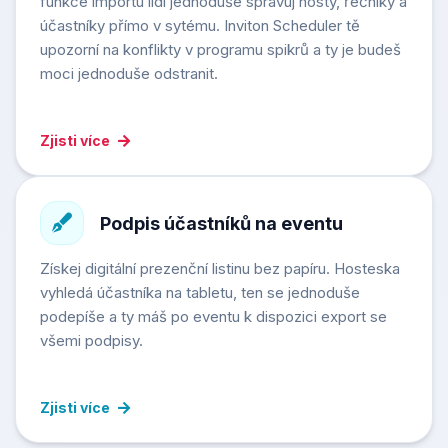
funkce importu lidí jednoduše spravuj hosty, řečníky a
účastníky přímo v sytému. Inviton Scheduler tě
upozorní na konflikty v programu spikrů a ty je budeš
moci jednoduše odstranit.
Zjisti více
Podpis účastníků na eventu
Získej digitální prezenční listinu bez papíru. Hosteska
vyhledá účastníka na tabletu, ten se jednoduše
podepíše a ty máš po eventu k dispozici export se
všemi podpisy.
Zjisti více