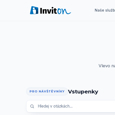
Naše služ
Naše služby
Blog
Akce
FAQ
Vlevo n
Kontakt
Vstupenky
Přepnout na tmavý režim
PRO NÁVŠTĚVNÍKY
Přihlášení