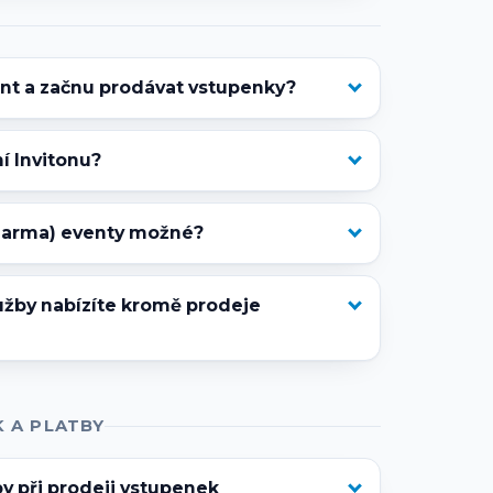
ent a začnu prodávat vstupenky?
ní Invitonu?
darma) eventy možné?
užby nabízíte kromě prodeje
 A PLATBY
y při prodeji vstupenek