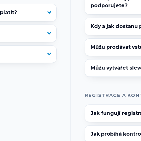
podporujete?
latit?
Kdy a jak dostanu 
Můžu prodávat vs
Můžu vytvářet sle
REGISTRACE A KO
Jak fungují regist
Jak probíhá kontro