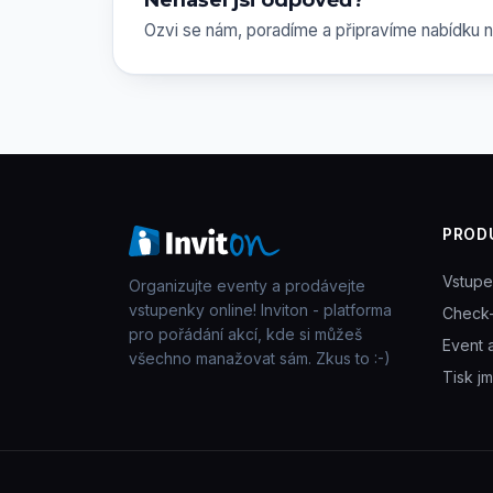
Ozvi se nám, poradíme a připravíme nabídku n
PROD
Vstup
Organizujte eventy a prodávejte
vstupenky online! Inviton - platforma
Check-
pro pořádání akcí, kde si můžeš
Event 
všechno manažovat sám. Zkus to :-)
Tisk j