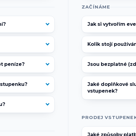
ZAČÍNÁME
ní?
Jak si vytvořím ev
Kolik stojí používá
ět peníze?
Jsou bezplatné (z
 vstupenku?
Jaké doplňkové sl
vstupenek?
u?
PRODEJ VSTUPENEK
Jaké způsoby platb