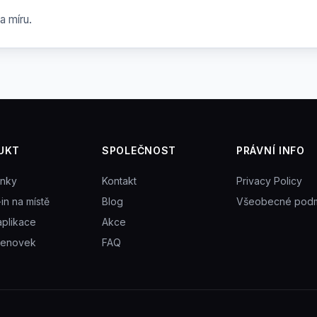
a míru.
UKT
SPOLEČNOST
PRÁVNÍ INFO
enky
Kontakt
Privacy Policy
in na místě
Blog
Všeobecné pod
aplikace
Akce
menovek
FAQ