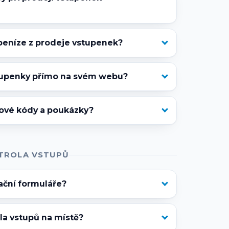
peníze z prodeje vstupenek?
tupenky přímo na svém webu?
vové kódy a poukázky?
NTROLA VSTUPŮ
rační formuláře?
la vstupů na místě?