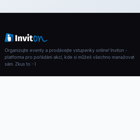
Organizujte eventy a prodávejte vstupenky online! Inviton -
platforma pro pořádání akcí, kde si můžeš všechno manažovat
sám. Zkus to :-)
PRODUKT
SPOLEČNOST
Vstupenky
Kontakt
Check-in na místě
Blog
Event aplikace
Akce
Tisk jmenovek
FAQ
PRÁVNÍ INFO
KONTAKT