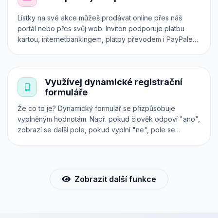
Lístky na své akce můžeš prodávat online přes náš
portál nebo přes svůj web. Inviton podporuje platbu
kartou, internetbankingem, platby převodem i PayPalem.
Všechny transakce jsou zabezpečeny přes platební
systém 24-pay. Předprodej vstupenek však můžeš
realizovat i přímo na svém vlastním webu, a to přes
Využívej dynamické registrační
iframe, API nebo plugin.
formuláře
Že co to je? Dynamický formulář se přizpůsobuje
vyplněným hodnotám. Např. pokud člověk odpoví "ano",
zobrazí se další pole, pokud vyplní "ne", pole se
nezobrazí a pod. Použij náš intuitivní konfigurátor a při
nákupu lístků online získáš od účastníků všechny
potřebné informace.
Zobrazit další funkce