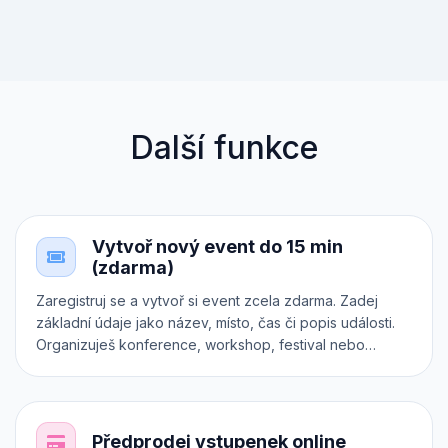
Další funkce
Vytvoř nový event do 15 min
(zdarma)
Zaregistruj se a vytvoř si event zcela zdarma. Zadej
základní údaje jako název, místo, čas či popis události.
Organizuješ konference, workshop, festival nebo
koncert? Zařaď ho do správné kategorie. Chceš
prodávat různé druhy vstupenek? Každá z nich může mít
dokonce vlastní registrační formulář. Otestuj si Inviton v
praxi.
Předprodej vstupenek online