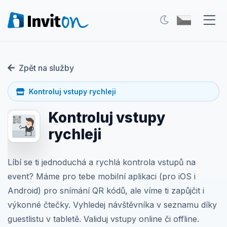
Naše služby
Zpět na služby
Blog
Kontroluj vstupy rychleji
Akce
Kontroluj vstupy
FAQ
rychleji
Kontakt
Líbí se ti jednoduchá a rychlá kontrola vstupů na
event? Máme pro tebe mobilní aplikaci (pro iOS i
Přepnout na tmavý režim
Android) pro snímání QR kódů, ale víme ti zapůjčit i
výkonné čtečky. Vyhledej návštěvníka v seznamu díky
Přihlášení
guestlistu v tabletě. Validuj vstupy online či offline.