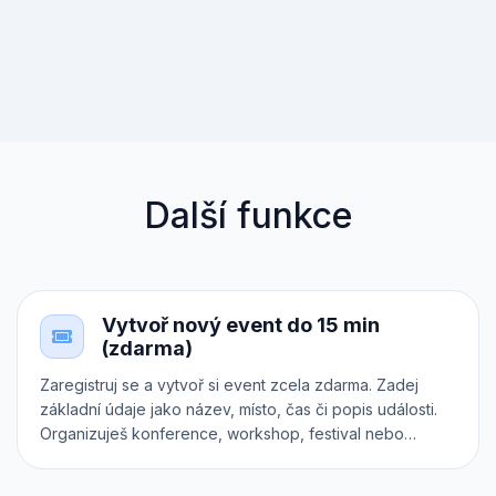
Další funkce
Vytvoř nový event do 15 min
(zdarma)
Zaregistruj se a vytvoř si event zcela zdarma. Zadej
základní údaje jako název, místo, čas či popis události.
Organizuješ konference, workshop, festival nebo
koncert? Zařaď ho do správné kategorie. Chceš
prodávat různé druhy vstupenek? Každá z nich může mít