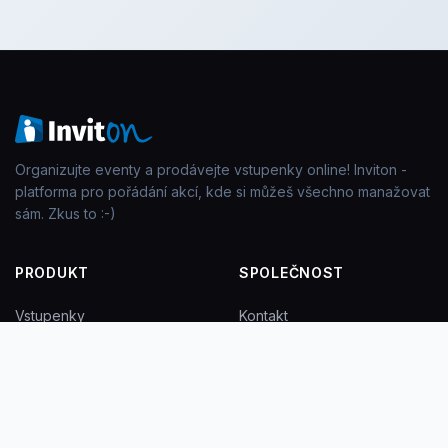
Organizujte eventy a prodávejte vstupenky online! Inviton -
platforma pro pořádání akcí, kde si můžeš všechno manažovat
sám. Zkus to :-)
PRODUKT
SPOLEČNOST
Vstupenky
Kontakt
Check-in na místě
Blog
Event aplikace
Akce
Tisk jmenovek
FAQ