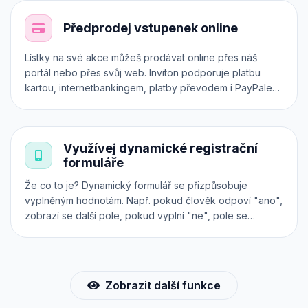
dokonce vlastní registrační formulář. Otestuj si Inviton v
praxi.
Předprodej vstupenek online
Lístky na své akce můžeš prodávat online přes náš
portál nebo přes svůj web. Inviton podporuje platbu
kartou, internetbankingem, platby převodem i PayPalem.
Všechny transakce jsou zabezpečeny přes platební
systém 24-pay. Předprodej vstupenek však můžeš
realizovat i přímo na svém vlastním webu, a to přes
Využívej dynamické registrační
iframe, API nebo plugin.
formuláře
Že co to je? Dynamický formulář se přizpůsobuje
vyplněným hodnotám. Např. pokud člověk odpoví "ano",
zobrazí se další pole, pokud vyplní "ne", pole se
nezobrazí a pod. Použij náš intuitivní konfigurátor a při
nákupu lístků online získáš od účastníků všechny
potřebné informace.
Zobrazit další funkce