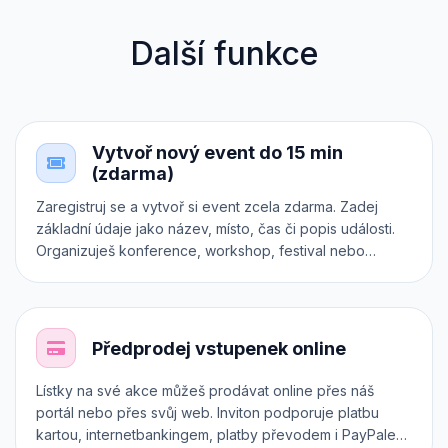
Další funkce
Vytvoř nový event do 15 min
(zdarma)
Zaregistruj se a vytvoř si event zcela zdarma. Zadej
základní údaje jako název, místo, čas či popis události.
Organizuješ konference, workshop, festival nebo
koncert? Zařaď ho do správné kategorie. Chceš
prodávat různé druhy vstupenek? Každá z nich může mít
dokonce vlastní registrační formulář. Otestuj si Inviton v
praxi.
Předprodej vstupenek online
Lístky na své akce můžeš prodávat online přes náš
portál nebo přes svůj web. Inviton podporuje platbu
kartou, internetbankingem, platby převodem i PayPalem.