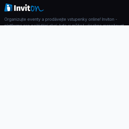
Organizujte eventy a prodávejte vstupenky online! Inviton -
platforma pro pořádání akcí, kde si můžeš všechno manažovat
sám. Zkus to :-)
PRODUKT
SPOLEČNOST
Vstupenky
Kontakt
Check-in na místě
Blog
Event aplikace
Akce
Tisk jmenovek
FAQ
PRÁVNÍ INFO
KONTAKT
Privacy Policy
info@inviton.cz
Všeobecné podmínky
+421 902 536 314