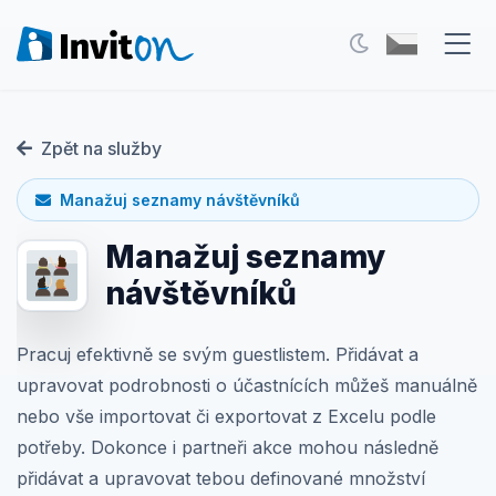
Naše služby
Zpět na služby
Blog
Manažuj seznamy návštěvníků
Akce
Manažuj seznamy
FAQ
návštěvníků
Kontakt
Pracuj efektivně se svým guestlistem. Přidávat a
upravovat podrobnosti o účastnících můžeš manuálně
Přepnout na tmavý režim
nebo vše importovat či exportovat z Excelu podle
potřeby. Dokonce i partneři akce mohou následně
Přihlášení
přidávat a upravovat tebou definované množství