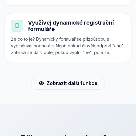
Všechny transakce jsou zabezpečeny přes platební
systém 24-pay. Předprodej vstupenek však můžeš
realizovat i přímo na svém vlastním webu, a to přes
Využívej dynamické registrační
iframe, API nebo plugin.
formuláře
Že co to je? Dynamický formulář se přizpůsobuje
vyplněným hodnotám. Např. pokud člověk odpoví "ano",
zobrazí se další pole, pokud vyplní "ne", pole se
nezobrazí a pod. Použij náš intuitivní konfigurátor a při
nákupu lístků online získáš od účastníků všechny
potřebné informace.
Zobrazit další funkce