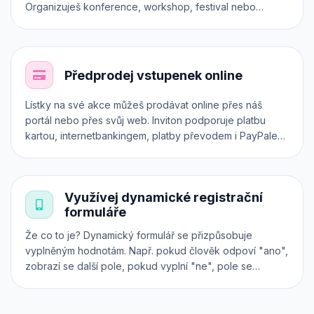
Organizuješ konference, workshop, festival nebo
koncert? Zařaď ho do správné kategorie. Chceš
prodávat různé druhy vstupenek? Každá z nich může mít
dokonce vlastní registrační formulář. Otestuj si Inviton v
praxi.
Předprodej vstupenek online
Lístky na své akce můžeš prodávat online přes náš
portál nebo přes svůj web. Inviton podporuje platbu
kartou, internetbankingem, platby převodem i PayPalem.
Všechny transakce jsou zabezpečeny přes platební
systém 24-pay. Předprodej vstupenek však můžeš
realizovat i přímo na svém vlastním webu, a to přes
Využívej dynamické registrační
iframe, API nebo plugin.
formuláře
Že co to je? Dynamický formulář se přizpůsobuje
vyplněným hodnotám. Např. pokud člověk odpoví "ano",
zobrazí se další pole, pokud vyplní "ne", pole se
nezobrazí a pod. Použij náš intuitivní konfigurátor a při
nákupu lístků online získáš od účastníků všechny
potřebné informace.