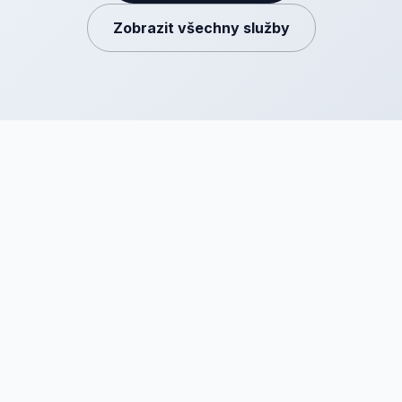
Zobrazit všechny služby
Organizujte eventy a prodávejte vstupenky online! Inviton -
platforma pro pořádání akcí, kde si můžeš všechno manažovat
sám. Zkus to :-)
PRODUKT
SPOLEČNOST
Vstupenky
Kontakt