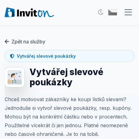
Naše služby
Zpět na služby
Blog
Vytvářej slevové poukázky
Akce
Vytvářej slevové
FAQ
poukázky
Kontakt
Chceš motivovat zákazníky ke koupi lístků slevami?
Jednoduše si vytvoř slevové poukázky, resp. kupóny.
Přepnout na tmavý režim
Mohou být na konkrétní částku nebo v procentech.
Použitelné vícekrát či jen jednou. Platné neomezeně
Přihlášení
nebo časově ohraničené. Je to na tobě.