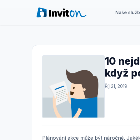
Naše služ
Naše služby
Blog
10 nejd
Akce
když p
FAQ
Říj 21, 2019
Kontakt
Přepnout na tmavý režim
Přihlášení
Plánování akce může být náročné. Jakékol