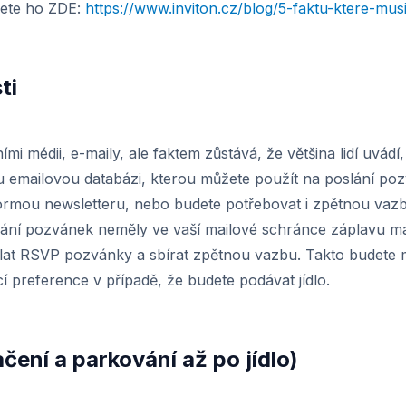
dete ho ZDE:
https://www.inviton.cz/blog/5-faktu-ktere-mus
ti
ími médii, e-maily, ale faktem zůstává, že většina lidí uvádí
u emailovou databázi, kterou můžete použít na poslání pozv
formou newsletteru, nebo budete potřebovat i zpětnou vazb
lání pozvánek neměly ve vaší mailové schránce záplavu ma
sílat RSVP pozvánky a sbírat zpětnou vazbu. Takto budete 
í preference v případě, že budete podávat jídlo.
ačení a parkování až po jídlo)