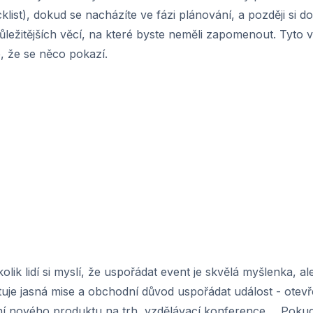
list), dokud se nacházíte ve fázi plánování, a později si do
ůležitějších věcí, na které byste neměli zapomenout. Tyto 
, že se něco pokazí.
lik lidí si myslí, že uspořádat event je skvělá myšlenka, a
istuje jasná mise a obchodní důvod uspořádat událost - otev
ní nového produktu na trh, vzdělávací konference ... Pokud