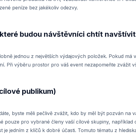
ené peníze bez jakékoliv odezvy.
 které budou návštěvníci chtít navštívit
bně jednou z největších výdajových položek. Pokud má va
rní. Při výběru prostor pro váš event nezapomeňte zvážit vš
cílové publikum)
ádáte, byste měli pečlivě zvážit, kdo by měl být pozván na 
dné pouze pro vybrané členy vaší cílové skupiny, napříkla
t je jedním z klíčů k dobré účasti. Tomuto tématu z hledisk