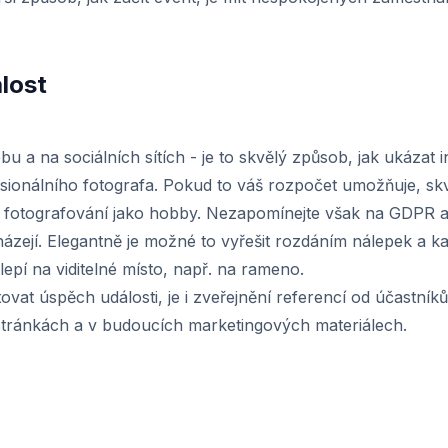
lost
ebu a na sociálních sítích - je to skvělý způsob, jak ukázat i
ionálního fotografa. Pokud to váš rozpočet umožňuje, skv
d fotografování jako hobby. Nezapomínejte však na GDPR a f
házejí. Elegantně je možné to vyřešit rozdáním nálepek a k
lepí na viditelné místo, např. na rameno.
t úspěch události, je i zveřejnění referencí od účastníků
 stránkách a v budoucích marketingových materiálech.