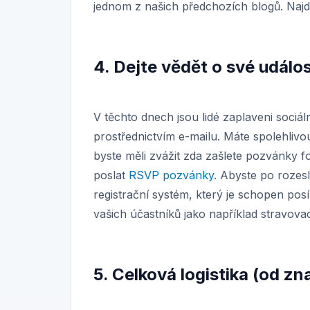
jednom z našich předchozích blogů. Naj
4. Dejte vědět o své událos
V těchto dnech jsou lidé zaplaveni sociáln
prostřednictvím e-mailu. Máte spolehlivo
byste měli zvážit zda zašlete pozvánky 
poslat
RSVP pozvánky
. Abyste po rozes
registrační systém, který je schopen po
vašich účastníků jako například stravovac
5. Celková logistika (od zn