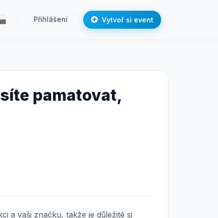
Přihlášení
Vytvoř si event
musíte pamatovat,
 a vaši značku, takže je důležité si