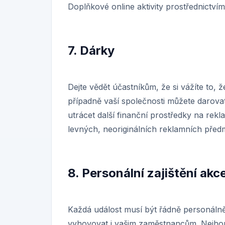
Doplňkové online aktivity prostřednictvím
7. Dárky
Dejte vědět účastníkům, že si vážíte to, že
případně vaší společnosti můžete darova
utrácet další finanční prostředky na rek
levných, neoriginálních reklamních před
8. Personální zajištění akc
Každá událost musí být řádně personálně
vyhovovat i vašim zaměstnancům. Nejhorš