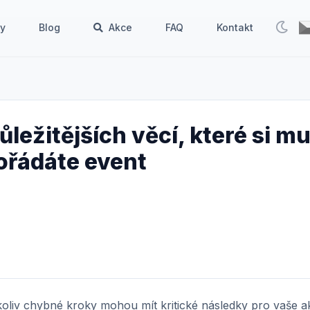
by
Blog
Akce
FAQ
Kontakt
ůležitějších věcí, které si 
ořádáte event
iv chybné kroky mohou mít kritické následky pro vaše akci