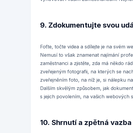
9. Zdokumentujte svou udá
Foťte, točte videa a sdílejte je na svém w
Nemusí to však znamenat najímání profes
zaměstnanci a zjistěte, zda má někdo rá
zveřejeným fotografii, na kterých se nac
zveřejněním foto, na níž je, si nálepku na
Dalším skvělým způsobem, jak dokumentova
s jejich povolením, na vašich webových
10. Shrnutí a zpětná vazba