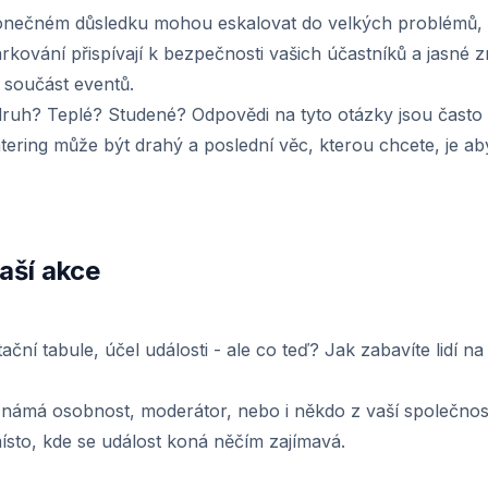
konečném důsledku mohou eskalovat do velkých problémů, p
ování přispívají k bezpečnosti vašich účastníků a jasné z
a součást eventů.
 druh? Teplé? Studené? Odpovědi na tyto otázky jsou často 
ering může být drahý a poslední věc, kterou chcete, je aby 
aší akce
ační tabule, účel události - ale co teď? Jak zabavíte lidí na 
t známá osobnost, moderátor, nebo i někdo z vaší společnost
ísto, kde se událost koná něčím zajímavá.