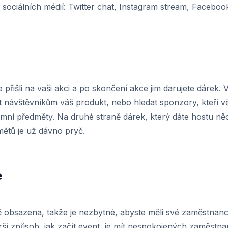
 sociálních médií: Twitter chat, Instagram stream, Faceboo
 přišli na vaši akci a po skončení akce jim darujete dárek. V
t návštěvníkům váš produkt, nebo hledat sponzory, kteří v
lamní předměty. Na druhé straně dárek, který dáte hostu něc
mětů je už dávno pryč.
e
 obsazena, takže je nezbytné, abyste měli své zaměstnance
í způsob, jak začít event, je mít nespokojených zaměstna