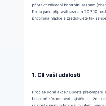
připravit základní kontrolní seznam (check
Proto jsme připravili seznam TOP 10 nejd
probíhala hladce a zredukujete tak šance
1. Cíl vaší události
Proč se koná akce? Budete překvapeni, ko
ho jasně zformulovat. Ujistěte se, že ex
událost s jasným finančním cílem, uvede