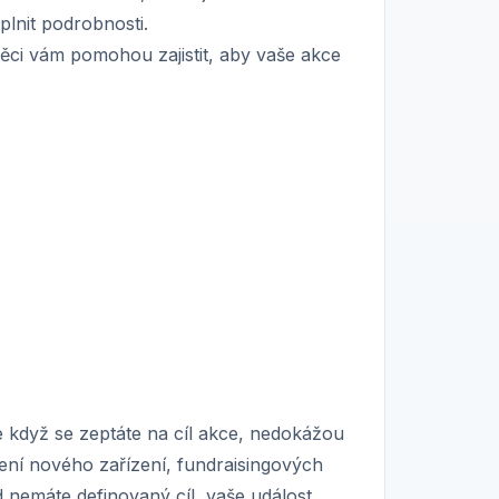
plnit podrobnosti.
věci vám pomohou zajistit, aby vaše akce
le když se zeptáte na cíl akce, nedokážou
ření nového zařízení, fundraisingových
 nemáte definovaný cíl, vaše událost