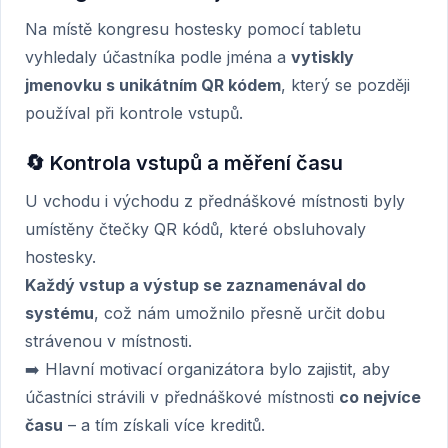
Na místě kongresu hostesky pomocí tabletu
vyhledaly účastníka podle jména a
vytiskly
jmenovku s unikátním QR kódem
, který se později
používal při kontrole vstupů.
🔄 Kontrola vstupů a měření času
U vchodu i východu z přednáškové místnosti byly
umístěny čtečky QR kódů, které obsluhovaly
hostesky.
Každý vstup a výstup se zaznamenával do
systému
, což nám umožnilo přesně určit dobu
strávenou v místnosti.
➡️ Hlavní motivací organizátora bylo zajistit, aby
účastníci strávili v přednáškové místnosti
co nejvíce
času
– a tím získali více kreditů.