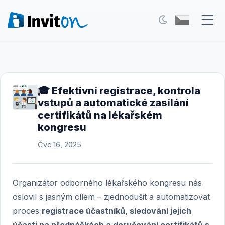
Naše služby
Blog
🎓 Efektivní registrace, kontrola
vstupů a automatické zasílání
Akce
certifikátů na lékařském
FAQ
kongresu
Kontakt
Čvc 16, 2025
Přepnout na tmavý režim
Organizátor odborného lékařského kongresu nás
oslovil s jasným cílem – zjednodušit a automatizovat
proces
registrace účastníků, sledování jejich
Přihlášení