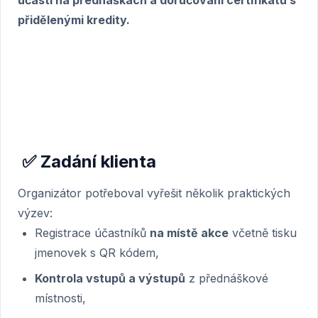
účasti na přednáškách a doručování certifikátů s
přidělenými kredity.
✅ Zadání klienta
Organizátor potřeboval vyřešit několik praktických
výzev:
Registrace účastníků
na místě akce
včetně tisku
jmenovek s QR kódem,
Kontrola vstupů a výstupů
z přednáškové
místnosti,