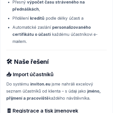
Přesný
výpočet času stráveného na
přednáškách
,
Přidělení
kreditů
podle délky účasti a
Automatické zaslání
personalizovaného
certifikátu o účasti
každému účastníkovi e-
mailem.
🛠️ Naše řešení
📥 Import účastníků
Do systému
inviton.eu
jsme nahráli excelový
seznam účastníků od klienta – s údaji jako
jméno,
příjmení a pracoviště
každého návštěvníka.
🧾 Registrace a tisk jmenovek