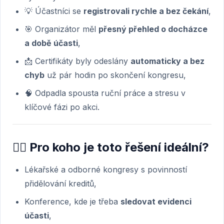
💡 Účastníci se
registrovali rychle a bez čekání
,
🎯 Organizátor měl
přesný přehled o docházce
a době účasti
,
📩 Certifikáty byly odeslány
automaticky a bez
chyb
už pár hodin po skončení kongresu,
🧠 Odpadla spousta ruční práce a stresu v
klíčové fázi po akci.
🧑‍⚕️ Pro koho je toto řešení ideální?
Lékařské a odborné kongresy s povinností
přidělování kreditů,
Konference, kde je třeba
sledovat evidenci
účasti
,