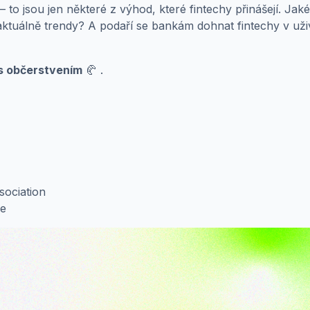
 to jsou jen některé z výhod, které fintechy přinášejí. Jaké
tuálně trendy? A podaří se bankám dohnat fintechy v uživat
s občerstvením
🥐 .
sociation
ce