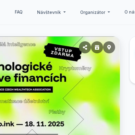
g
FAQ
O ná
Návštevník
Organizátor