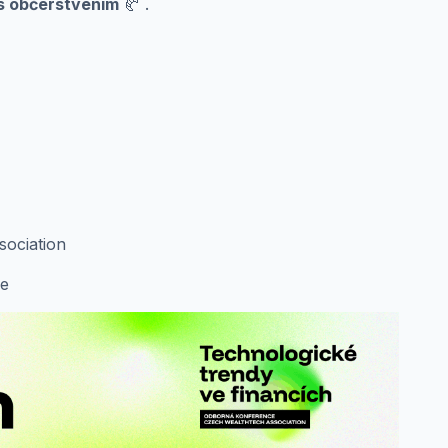
s občerstvením
🥐 .
sociation
ce