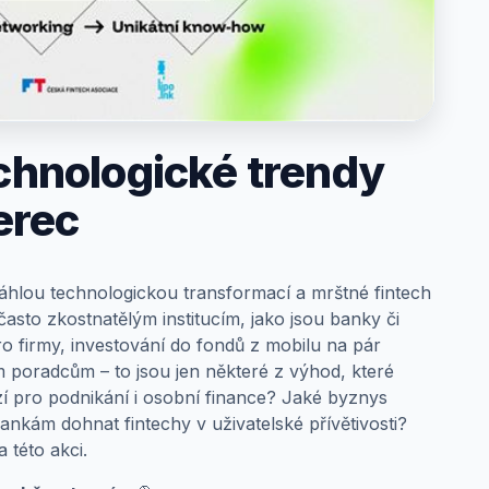
echnologické trendy
erec
sáhlou technologickou transformací a mrštné fintech
 často zkostnatělým institucím, jako jsou banky či
ro firmy, investování do fondů z mobilu na pár
ím poradcům – to jsou jen některé z výhod, které
ízí pro podnikání i osobní finance? Jaké byznys
ankám dohnat fintechy v uživatelské přívětivosti?
a této akci.