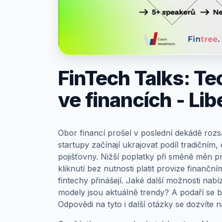
Prihlásenie
FinTech Talks: T
ve financích - Lib
Obor financí prošel v poslední dekádě roz
startupy začínají ukrajovat podíl tradičním,
pojišťovny. Nižší poplatky při směně měn p
kliknutí bez nutnosti platit provize finančn
fintechy přinášejí. Jaké další možnosti nab
modely jsou aktuálně trendy? A podaří se b
Odpovědi na tyto i další otázky se dozvíte n