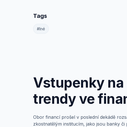
Tags
#Iné
Vstupenky na 
trendy ve fina
Obor financí prošel v poslední dekádě rozsá
zkostnatělým institucím, jako jsou banky či