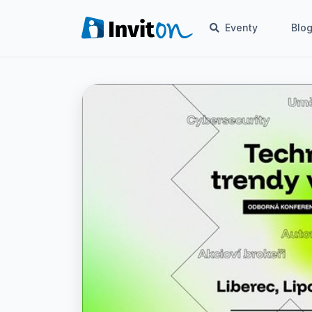
Eventy
Blo
Eventy
Blog
FAQ
Moje vstupenky
Kontakt
Všeobecné podmienky
O nás
Prepnúť na tmavý režim