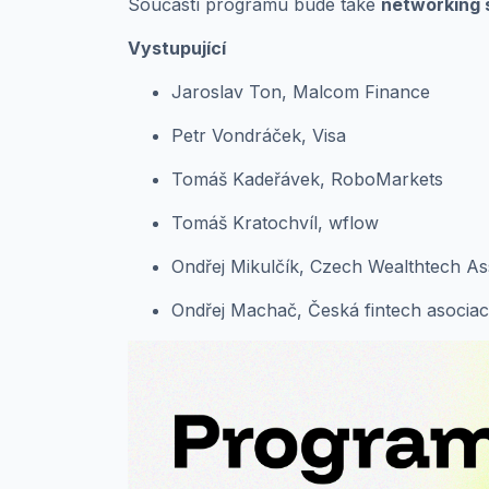
Součástí programu bude také
networking 
Vystupující
Jaroslav Ton, Malcom Finance
Petr Vondráček, Visa
Tomáš Kadeřávek, RoboMarkets
Tomáš Kratochvíl, wflow
Ondřej Mikulčík, Czech Wealthtech As
Ondřej Machač, Česká fintech asocia