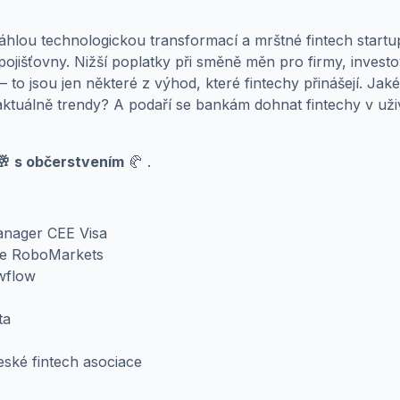
hlou technologickou transformací a mrštné fintech startupy
 pojišťovny. Nižší poplatky při směně měn pro firmy, invest
 to jsou jen některé z výhod, které fintechy přinášejí. Jaké
tuálně trendy? A podaří se bankám dohnat fintechy v uživat
🥂 s občerstvením
🥐 .
anager CEE Visa
ve RoboMarkets
wflow
ta
ské fintech asociace