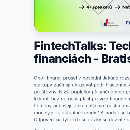
Prihlásenie
FintechTalks: Te
financiách - Brati
Obor financí prošel v poslední dekádě roz
startupy začínají ukrajovat podíl tradičním,
pojišťovny. Nižší poplatky při směně měn p
kliknutí bez nutnosti platit provize finančn
fintechy přinášejí. Jaké další možnosti nab
modely jsou aktuálně trendy? A podaří se b
Odpovědi na tyto i další otázky se dozvíte n