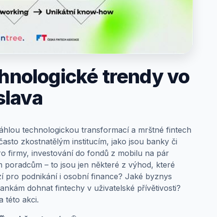
chnologické trendy vo
slava
sáhlou technologickou transformací a mrštné fintech
 často zkostnatělým institucím, jako jsou banky či
ro firmy, investování do fondů z mobilu na pár
ím poradcům – to jsou jen některé z výhod, které
ízí pro podnikání i osobní finance? Jaké byznys
ankám dohnat fintechy v uživatelské přívětivosti?
a této akci.