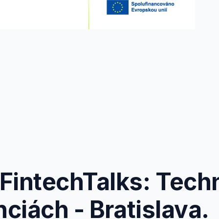
FintechTalks: Tech
nciách - Bratislava.