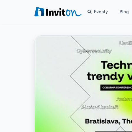
Eventy
Blog
Eventy
Blog
FAQ
Moje vstupenky
Kontakt
Všeobecné podmienky
O nás
Prepnúť na tmavý režim