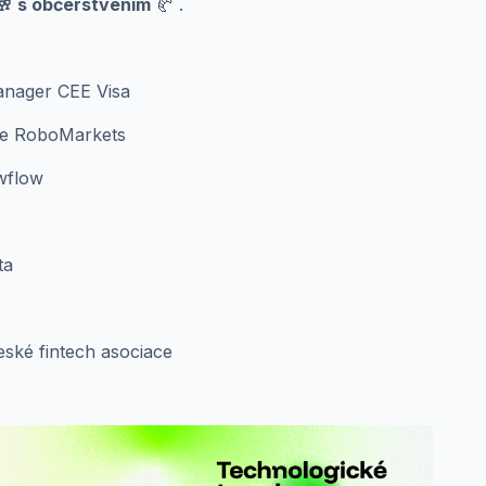
🥂 s občerstvením
🥐 .
anager CEE Visa
ve RoboMarkets
wflow
ta
ské fintech asociace