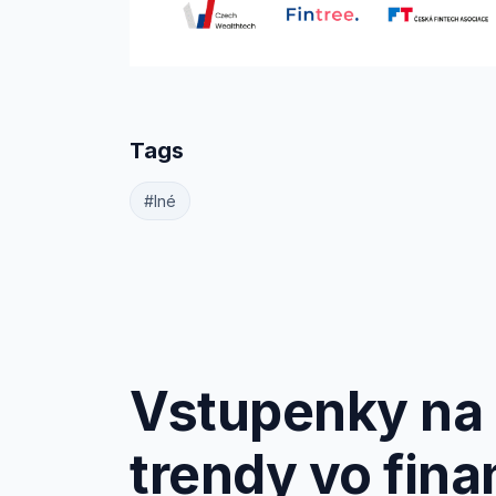
Tags
#Iné
Vstupenky na 
trendy vo fina