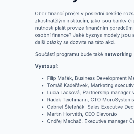
Obor financí prošel v poslední dekádě rozsá
zkostnatělým institucím, jako jsou banky či
nutnosti platit provize finančním poradcům –
osobní finance? Jaké byznys modely jsou ak
další otázky se dozvíte na této akci.
Součástí programu bude také
networking 
Vystoupí:
Filip Mařák, Business Development M
Tomáš Kadeřávek, Marketing executi
Lucia Lacková, Partnership manager 
Radek Teichmann, CTO MoroSystems
Gabriel Štefaňák, Sales Executive Dec
Martin Horváth, CEO Elevon.io
Ondřej Machač, Executive manager Če