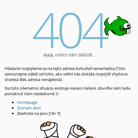
404
Ajajáj, niekto nám zablúdil...
Hľadané rozptýlenie sa na tejto adrese bohužiaľ nenachádza (Toto
samozrejme záleží od toho, ako veľmi Vás dokáže rozptýliť chybová
stránka 404, adresa nenájdená).
Na túto ošemetnú situáciu existuje viacero riešení, dovoľte nám teda
ponúknuť Vám následovné 3 :
Homepage
Zoznam akcií
Zbehnite na pivo [18+ !!]